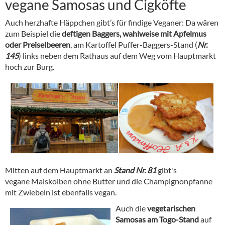
vegane Samosas und Cigköfte
Auch herzhafte Häppchen gibt’s für findige Veganer: Da wären
zum Beispiel die
deftigen Baggers, wahlweise mit Apfelmus
oder Preiselbeeren
, am Kartoffel Puffer-Baggers-Stand (
Nr.
145
) links neben dem Rathaus auf dem Weg vom Hauptmarkt
hoch zur Burg.
Mitten auf dem Hauptmarkt an
Stand Nr. 81
gibt's
vegane Maiskolben ohne Butter und die Champignonpfanne
mit Zwiebeln ist ebenfalls vegan.
Auch
die
vegetarischen
Samosas am Togo-Stand
auf