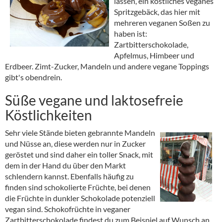
lassen, ein köstliches veganes
Spritzgebäck, das hier mit
mehreren veganen Soßen zu
haben ist:
Zartbitterschokolade,
Apfelmus, Himbeer und
Erdbeer. Zimt-Zucker, Mandeln und andere vegane Toppings
gibt's obendrein.
Süße vegane und laktosefreie
Köstlichkeiten
Sehr viele Stände bieten gebrannte Mandeln
und Nüsse an, diese werden nur in Zucker
geröstet und sind daher ein toller Snack, mit
dem in der Hand du über den Markt
schlendern kannst. Ebenfalls häufig zu
finden sind schokolierte Früchte, bei denen
die Früchte in dunkler Schokolade potenziell
vegan sind. Schokofrüchte in veganer
Zartbitterschokolade findest du zum Beispiel auf Wunsch an