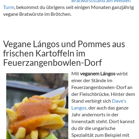
Bratwurststand am Weißen
Turm
, bekommst du übrigens seit einigen Monaten ganzjährig
vegane Bratwürste im Brötchen.
Vegane Lángos und Pommes aus
frischen Kartoffeln im
Feuerzangenbowlen-Dorf
Mit
vegane
m
Lángos
wirbt
einer der Stände im
Feuerzangenbowlen-Dorf an
der Fleischbrücke. Hinter dem
Stand verbirgt sich
Dave's
Langos,
der auch das ganze
Jahr andernorts in der
Innenstadt steht. Dort kannst
du dir die ungarische
Spezialität zum Beispiel mit