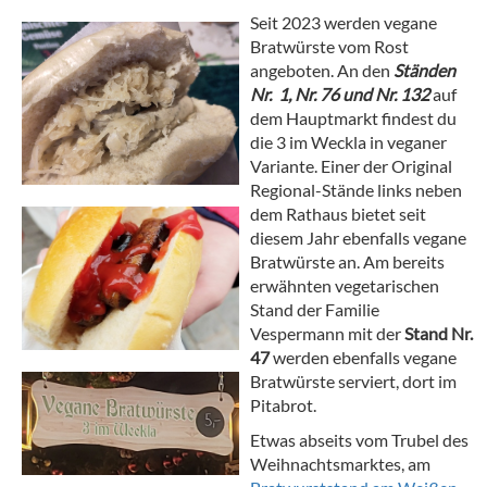
S
eit
20
23 werden vegane
Bratwürste vom Rost
angeboten. An den
Ständen
Nr. 1, Nr. 76 und Nr. 132
auf
dem Hauptmarkt findest du
die 3 im Weckla in veganer
Variante. Einer der Original
Regional-Stände links neben
dem Rathaus bietet seit
diesem Jahr ebenfalls vegane
Bratwürste an. Am bereits
erwähnten vegetarischen
Stand der Familie
Vespermann mit der
Stand Nr.
47
werden ebenfalls vegane
Bratwürste serviert, dort im
Pitabrot.
Etwas abseits vom Trubel des
Weihnachtsmarktes, am