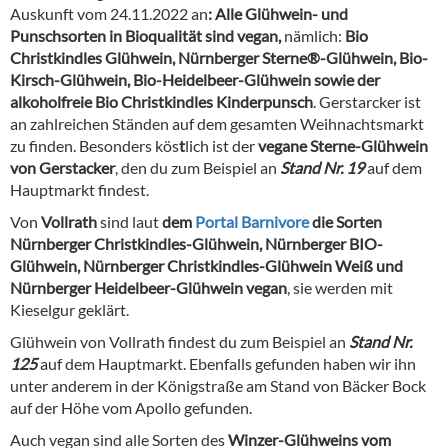
Auskunft vom 24.11.2022 an
: Alle Glühwein- und
Punschsorten in Bioqualität sind vegan,
nämlich:
Bio
Christkindles Glühwein, Nürnberger Sterne®-Glühwein, Bio-
Kirsch-Glühwein, Bio-Heidelbeer-Glühwein sowie der
alkoholfreie Bio Christkindles Kinderpunsch
.
Gerstarcker ist
an zahlreichen Ständen auf dem gesamten Weihnachtsmarkt
zu finden. Besonders kös
t
lich ist der
vegane Sterne-Glühwein
von Gerstacker
, den du zum Beispiel an
Stand Nr. 19
auf dem
Hauptmarkt findest.
Von
Vollrath
sind laut
dem
Portal Barnivore
die Sorten
Nürnberger Christkindles-Glühwein, Nürnberger BIO-
Glühwein, Nürnberger Christkindles-Glühwein Weiß und
Nürnberger Heidelbeer-Glühwein vegan
, sie werden mit
Kieselgur geklärt.
Glühwein von Vollrath findest du zum Beispiel an
Stand Nr.
125
auf dem Hauptmarkt. Ebenfalls gefunden haben wir ihn
unter anderem in der Königstraße am Stand von Bäcker Bock
auf der Höhe vom Apollo gefunden.
Auch vegan sind alle Sorten des
Winzer-Glühweins vom