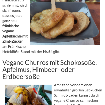
schlemmt, wird
sich freuen,
dass es jetzt
ganz neu
fränkische
vegane
Apfelküchle
mit
Zimt-Zucker
am Fränkische
Hefeklöße-Stand mit der
Nr. 64
gibt.
Vegane Churros mit Schokosoße,
Apfelmus, Himbeer- oder
Erdbeersoße
Am
Stand vor dem oben
erwähnten großen Lebkuchen
Schmidt-Laden kannst du dir
vegane Churros schmecken