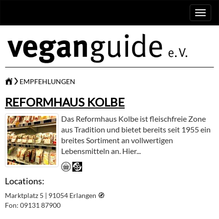
Toggl
naviga
EMPFEHLUNGEN
REFORMHAUS KOLBE
Das Reformhaus Kolbe ist fleischfreie Zone
aus Tradition und bietet bereits seit 1955 ein
breites Sortiment an vollwertigen
Lebensmitteln an. Hier...
Locations:
Marktplatz 5 | 91054 Erlangen
🧭︎
Fon: 09131 87900