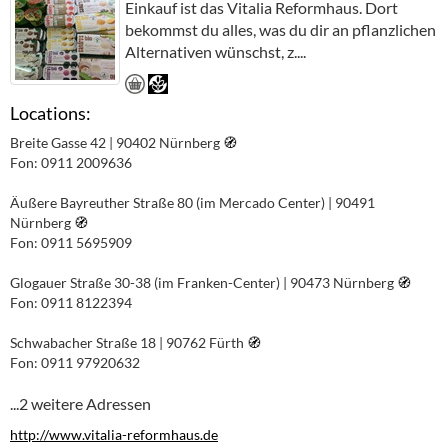
Einkauf ist das Vitalia Reformhaus. Dort
bekommst du alles, was du dir an pflanzlichen
Alternativen wünschst, z....
Locations:
Breite Gasse 42 | 90402 Nürnberg
🧭︎
Fon: 0911 2009636
Äußere Bayreuther Straße 80 (im Mercado Center) | 90491
Nürnberg
🧭︎
Fon: 0911 5695909
Glogauer Straße 30-38 (im Franken-Center) | 90473 Nürnberg
🧭︎
Fon: 0911 8122394
Schwabacher Straße 18 | 90762 Fürth
🧭︎
Fon: 0911 97920632
...2 weitere Adressen
http://www.vitalia-reformhaus.de