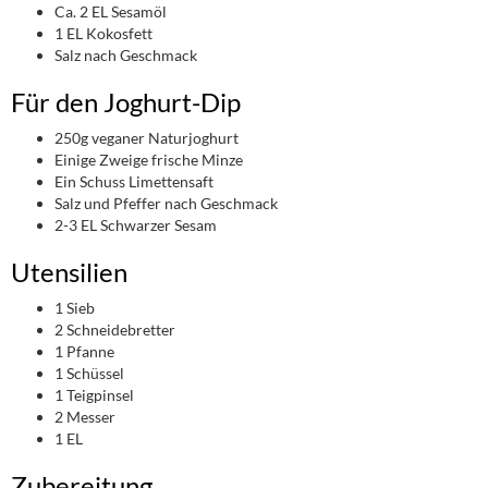
Ca. 2 EL Sesamöl
1 EL Kokosfett
Salz nach Geschmack
Für den Joghurt-Dip
250g veganer Naturjoghurt
Einige Zweige frische Minze
Ein Schuss Limettensaft
Salz und Pfeffer nach Geschmack
2-3 EL Schwarzer Sesam
Utensilien
1 Sieb
2 Schneidebretter
1 Pfanne
1 Schüssel
1 Teigpinsel
2 Messer
1 EL
Zubereitung