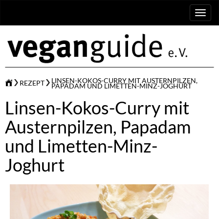
Toggl
naviga
LINSEN-KOKOS-CURRY MIT AUSTERNPILZEN,
REZEPT
PAPADAM UND LIMETTEN-MINZ-JOGHURT
Linsen-Kokos-Curry mit
Austernpilzen, Papadam
und Limetten-Minz-
Joghurt