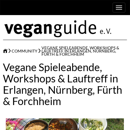
Toggl
naviga
VEGANE SPIELEABENDE, WORKSHOPS &
COMMUNITY
LAUFTREFF IN ERLANGEN, NÜRNBERG,
FÜRTH & FORCHHEIM
Vegane Spieleabende,
Workshops & Lauftreff in
Erlangen, Nürnberg, Fürth
& Forchheim