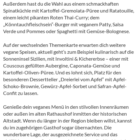
Außerdem hast du die Wahl aus einem schmackhaften
Spinatküchle mit Kartoffel-Gremolata-Püree und Ratatouille,
einem leicht pikanten Roten Thai-Curry; dem
„Könntauchfleischsein“-Burger mit veganem Patty, Salsa
Verde und Pommes oder Spaghetti mit Gemüse-Bolognese.
Auf der wechselnden Themenkarte erwarten dich weitere
vegane Speisen, aktuell geht’s zum Beispiel kulinarisch auf die
Sonneninsel Sizilien, mit Involtini & Kichererbse – einer mit
Couscous gefüllten Aubergine, Caponata-Gemüse und
Kartoffel-Oliven-Püree. Und es lohnt sich, Platz für den
besonderen Dessertteller „Dreierlei vom Apfel“ mit Apfel-
Schoko-Brownie, Gewürz-Apfel-Sorbet und Safran-Apfel-
Confit zu lassen.
Genieße dein veganes Menü in den stilvollen Innenräumen
oder außen im alten Rathaushof inmitten der historischen
Altstadt. Wenn du länger in der Region bleiben willst, kannst
du im zugehörigen Gasthof sogar übernachten. Die
wunderbare Lage, der ausgezeichnete Service und das