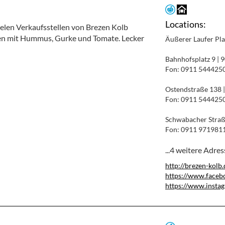
Locations:
ielen Verkaufsstellen von Brezen Kolb
n mit Hummus, Gurke und Tomate. Lecker
Äußerer Laufer Pl
Bahnhofsplatz 9 |
Fon: 0911 544425
Ostendstraße 138 
Fon: 0911 544425
Schwabacher Straß
Fon: 0911 971981
...4 weitere Adre
http://brezen-kolb
https://www.face
https://www.insta