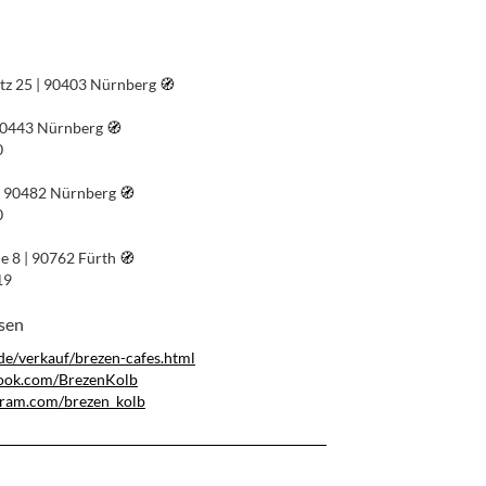
atz 25 | 90403 Nürnberg
🧭︎
 90443 Nürnberg
🧭︎
0
| 90482 Nürnberg
🧭︎
0
e 8 | 90762 Fürth
🧭︎
19
ssen
.de/verkauf/brezen-cafes.html
book.com/BrezenKolb
gram.com/brezen_kolb