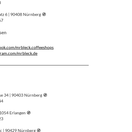
3
atz 6 | 90408 Nürnberg
🧭︎
67
ssen
ook.com/mrbleck.coffeeshops
gram.com/mrbleck.de
se 34 | 90403 Nürnberg
🧭︎
44
91054 Erlangen
🧭︎
23
4c | 90429 Nürnberg
🧭︎