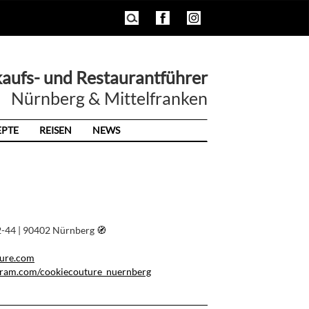
kaufs- und Restaurantführer
Nürnberg & Mittelfranken
EPTE
REISEN
NEWS
2-44 | 90402 Nürnberg
🧭︎
ture.com
gram.com/cookiecouture_nuernberg