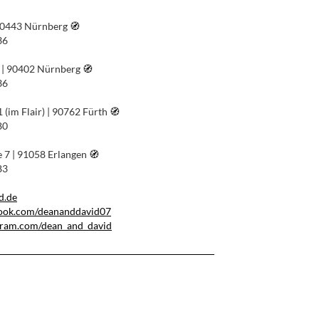
 90443 Nürnberg
🧭︎
36
 | 90402 Nürnberg
🧭︎
36
 (im Flair) | 90762 Fürth
🧭︎
80
7 | 91058 Erlangen
🧭︎
83
d.de
book.com/deananddavid07
gram.com/dean_and_david