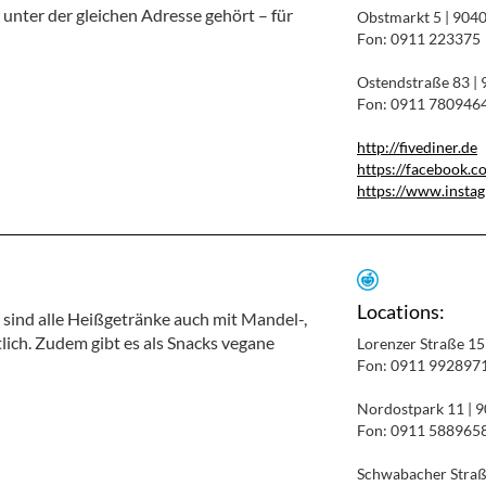
 unter der gleichen Adresse gehört – für
Obstmarkt 5 | 904
Fon: 0911 223375
Ostendstraße 83 |
Fon: 0911 780946
http://fivediner.de
https://facebook.c
https://www.insta
Locations:
k sind alle Heißgetränke auch mit Mandel-,
lich. Zudem gibt es als Snacks vegane
Lorenzer Straße 1
Fon: 0911 992897
Nordostpark 11 | 
Fon: 0911 588965
Schwabacher Straß