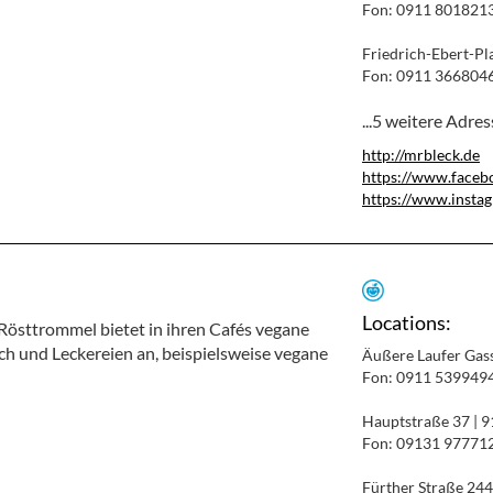
Fon: 0911 801821
Friedrich-Ebert-Pl
Fon: 0911 366804
...5 weitere Adre
http://mrbleck.de
https://www.faceb
https://www.insta
Locations:
 Rösttrommel bietet in ihren Cafés vegane
h und Leckereien an, beispielsweise vegane
Äußere Laufer Gas
Fon: 0911 539949
Hauptstraße 37 | 
Fon: 09131 97771
Fürther Straße 24