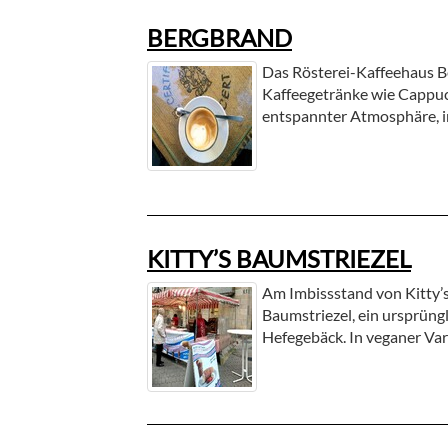
BERGBRAND
Das Rösterei-Kaffeehaus B
Kaffeegetränke wie Cappuc
entspannter Atmosphäre, i
KITTY’S BAUMSTRIEZEL
Am Imbissstand von Kitty’s
Baumstriezel, ein ursprün
Hefegebäck. In veganer Vari