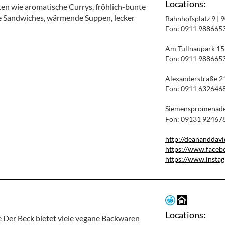
Locations:
ten wie aromatische Currys, fröhlich-bunte
te Sandwiches, wärmende Suppen, lecker
Bahnhofsplatz 9 |
Fon: 0911 988665
Am Tullnaupark 15
Fon: 0911 988665
Alexanderstraße 21
Fon: 0911 632646
Siemenspromenade 
Fon: 09131 92467
http://deananddavi
https://www.face
https://www.insta
Locations:
e Der Beck bietet viele vegane Backwaren