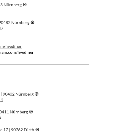
03 Nürnberg
🧭︎
 90482 Nürnberg
🧭︎
47
om/fivediner
gram.com/fivediner
5 | 90402 Nürnberg
🧭︎
12
90411 Nürnberg
🧭︎
8
e 17 | 90762 Fürth
🧭︎