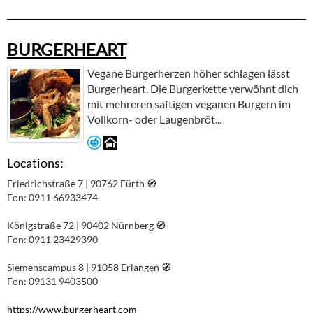
BURGERHEART
Vegane Burgerherzen höher schlagen lässt
Burgerheart. Die Burgerkette verwöhnt dich
mit mehreren saftigen veganen Burgern im
Vollkorn- oder Laugenbröt...
Locations:
Friedrichstraße 7 | 90762 Fürth
🧭︎
Fon: 0911 66933474
Königstraße 72 | 90402 Nürnberg
🧭︎
Fon: 0911 23429390
Siemenscampus 8 | 91058 Erlangen
🧭︎
Fon: 09131 9403500
https://www.burgerheart.com