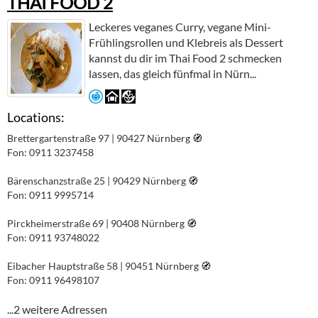
THAI FOOD 2
Leckeres veganes Curry, vegane Mini-
Frühlingsrollen und Klebreis als Dessert
kannst du dir im Thai Food 2 schmecken
lassen, das gleich fünfmal in Nürn...
Locations:
Brettergartenstraße 97 | 90427 Nürnberg
🧭︎
Fon: 0911 3237458
Bärenschanzstraße 25 | 90429 Nürnberg
🧭︎
Fon: 0911 9995714
Pirckheimerstraße 69 | 90408 Nürnberg
🧭︎
Fon: 0911 93748022
Eibacher Hauptstraße 58 | 90451 Nürnberg
🧭︎
Fon: 0911 96498107
...2 weitere Adressen