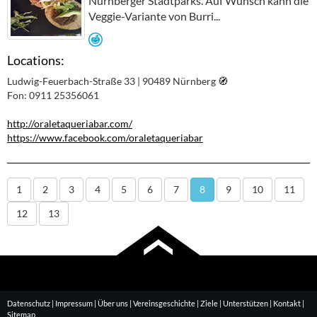
Nürnberger Stadtparks. Auf Wunsch kann die
Veggie-Variante von Burri...
Locations:
Ludwig-Feuerbach-Straße 33 | 90489 Nürnberg
🧭︎
Fon: 0911 25356061
http://oraletaqueriabar.com/
https://www.facebook.com/oraletaqueriabar
1
2
3
4
5
6
7
8
9
10
11
12
13
Datenschutz
|
Impressum
|
Über uns
|
Vereinsgeschichte
|
Ziele
|
Unterstützen
|
Kontakt
|
Sitemap