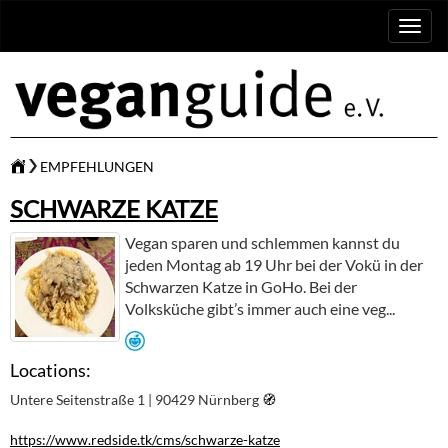
Toggl
naviga
EMPFEHLUNGEN
SCHWARZE KATZE
Vegan sparen und schlemmen kannst du
jeden Montag ab 19 Uhr bei der Vokü in der
Schwarzen Katze in GoHo. Bei der
Volksküche gibt’s immer auch eine veg...
Locations:
Untere Seitenstraße 1 | 90429 Nürnberg
🧭︎
https://www.redside.tk/cms/schwarze-katze